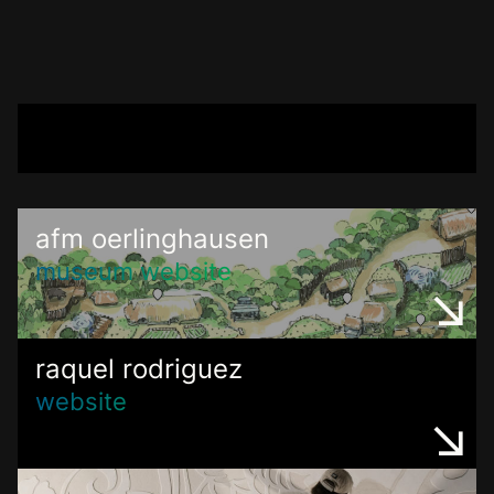
afm oerlinghausen
museum website
raquel rodriguez
website